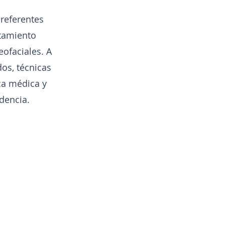
 referentes
atamiento
eofaciales. A
os, técnicas
ica médica y
dencia.