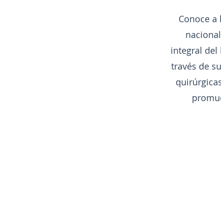
Conoce a l
nacional
integral del
través de s
quirúrgicas
promue