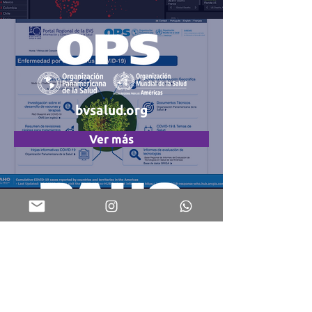
bvsalud.org
Ver más
who.maps.arcgis.com
Ver más