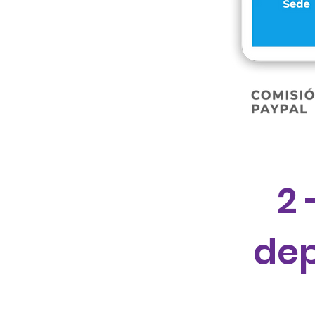
2 
dep