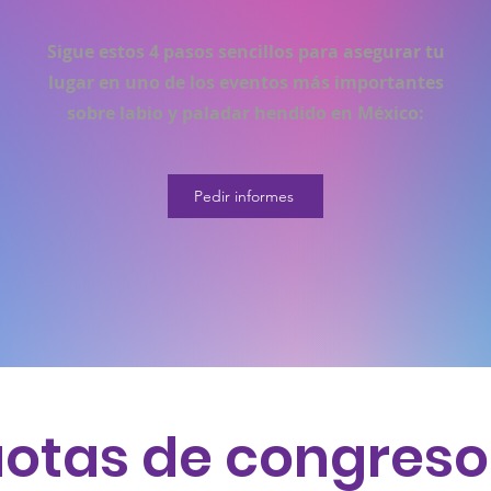
Sigue estos 4 pasos sencillos para asegurar tu
lugar en uno de los eventos más importantes
sobre labio y paladar hendido en México:
Pedir informes
Cuotas de congreso