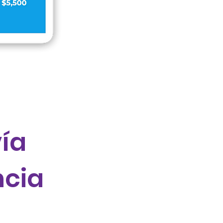
vía
ncia